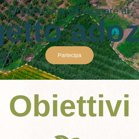
Scopri come partecipare al
etto ado
Partecipa
Obiettivi