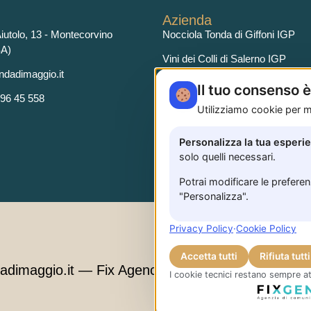
Azienda
iutolo, 13 - Montecorvino
Nocciola Tonda di Giffoni IGP
SA)
Vini dei Colli di Salerno IGP
ndadimaggio.it
Olio Extravergine di Oliva
Il tuo consenso 
 96 45 558
Utilizziamo cookie per mi
Personalizza la tua esperi
solo quelli necessari.
Potrai modificare le prefere
"Personalizza".
Privacy Policy
·
Cookie Policy
Accetta tutti
Rifiuta tutti
adimaggio.it —
Fix Agency
— Facciamo cose…
n
I cookie tecnici restano sempre at