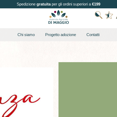
Spedizione
gratuita
per gli ordini superiori a
€199
Chi siamo
Progetto adozione
Contatti